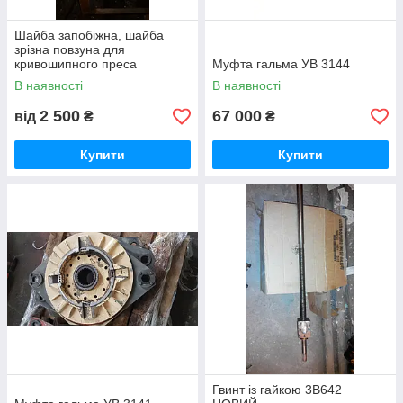
Шайба запобіжна, шайба
зрізна повзуна для
кривошипного преса
Муфта гальма УВ 3144
В наявності
В наявності
2 500
67 000
від
₴
₴
Купити
Купити
Гвинт із гайкою 3В642