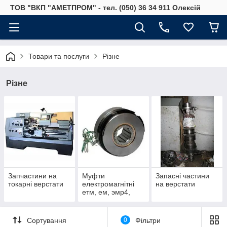
ТОВ "ВКП "АМЕТПРОМ" - тел. (050) 36 34 911 Олексій
Товари та послуги
Різне
Різне
Запчастини на
Муфти
Запасні частини
токарні верстати
електромагнітні
на верстати
етм, ем, эмр4,
у4184, у4284,
Сортування
0
Фільтри