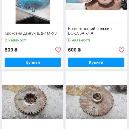
Безконтактний сельсин
Кроковий двигун ШД-4М-У3
БС-155А кл.А
В наявності
В наявності
800
600
₴
₴
Купити
Купити