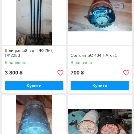
Шлицьовий вал ГФ2250,
ГФ2253
Селісин БС 404 НА кл.1
В наявності
В наявності
3 800
700
₴
₴
Купити
Купити