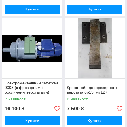
Купити
Купити
Електромеханічний затискач
0003 (к фрезерним і
Кронштейн до фрезерного
рослинним верстатами)
верстата 6р13, ум127
В наявності
В наявності
16 100
7 500
₴
₴
Купити
Купити