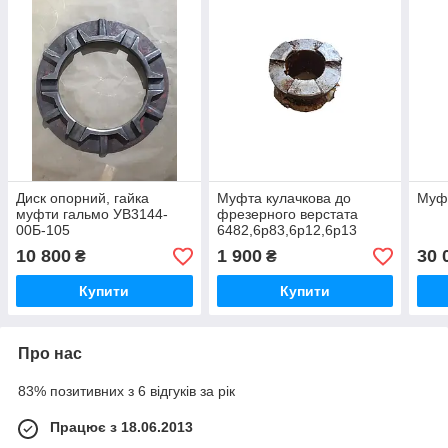
Диск опорний, гайка
Муфта кулачкова до
Муфт
муфти гальмо УВ3144-
фрезерного верстата
00Б-105
6482,6р83,6р12,6р13
10 800
1 900
30 
₴
₴
Купити
Купити
Про нас
83% позитивних з 6 відгуків за рік
Працює з 18.06.2013