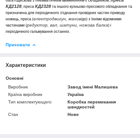
багатодискова з пневматичним ввімкненням є складником
,
КД2128
КД2328
, преса
та іншого кузньово-пресового обладнання та
призначена для періодичного з'єднання провідних частин приводу
електродвигун, махові
ножиць, преса (
до) з їхніми відомними
редуктор, вал, шатуни, ножова балка
частинами (
) і
періодичного гальмування останніх.
Приховати
Характеристики
Основні
Виробник
Завод імені Малишева
Країна виробник
Україна
Тип комплектующего
Коробка перемикання
швидкостей
Стан
Нове