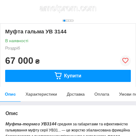
Муфта гальма УВ 3144
В наявності
Роздріб
67 000
₴
Купити
Опис
Характеристики
Доставка
Оплата
Умови п
Опис
Муфта-тормоз УВ3144
средняя за габаритами та ефективністю
гальмування муфту серії УВ31... — це жорстко збалансована фрикційна
преса