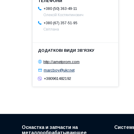
+380 (50) 363-49-11
Олексій Костянтинович
+380 (67) 357-51-95
Світлана
http://ametprom.com
marcboy@ukr.net
+380961482192
Оснастка и запчасти на
Систем
металлообрабатывающее