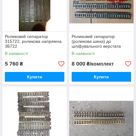
Роликовий сепаратор
Роликовий сепаратор
315722, роликова напрямна
(роликова шина) до
3Б722
шліфувального верстата
3Е711, 3В711, 3Д711,
В наявності
В наявності
3Д711вф
5 760
8 000
₴
₴/комплект
Купити
Купити