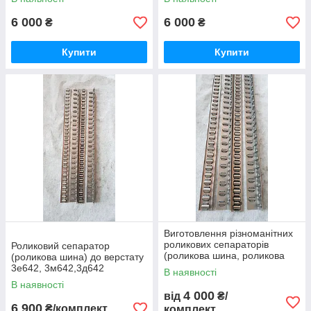
6 000
6 000
₴
₴
Купити
Купити
Виготовлення різноманітних
роликових сепараторів
Роликовий сепаратор
(роликова шина, роликова
(роликова шина) до верстату
касета) на обладнання
3е642, 3м642,3д642
В наявності
В наявності
4 000
від
₴/
6 900
₴/комплект
комплект