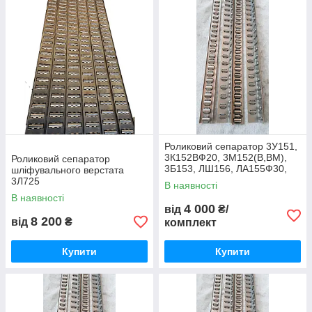
Роликовий сепаратор 3У151,
3К152ВФ20, 3М152(В,ВМ),
Роликовий сепаратор
3Б153, ЛШ156, ЛА155Ф30,
шліфувального верстата
3К161, 3М162В,
3Л725
В наявності
В наявності
4 000
від
₴/
8 200
від
₴
комплект
Купити
Купити