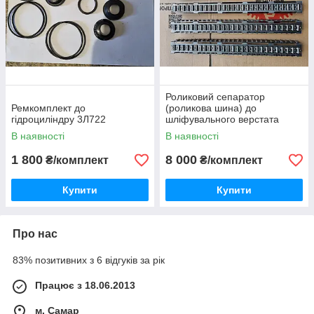
Роликовий сепаратор
Ремкомплект до
(роликова шина) до
гідроциліндру 3Л722
шліфувального верстата
3Е711, 3В711, 3Д711,
В наявності
В наявності
3Д711вф
1 800
8 000
₴/комплект
₴/комплект
Купити
Купити
Про нас
83% позитивних з 6 відгуків за рік
Працює з 18.06.2013
м. Самар