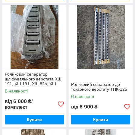
Роликовий сепаратор
шліфувального верстата ХШ
191, ХШ 191, ХШ 82а, ХШ
Роликовий сепаратор до
335 ХШ2-31, ХШ-47Н16,
токарного верстату ТПК-125
В наявності
ХШ3415, ХШ72Н4, ХШ1-
В наявності
76Ф2, ХШ1-102Н1
6 000
від
₴/
6 900
від
₴
комплект
Купити
Купити