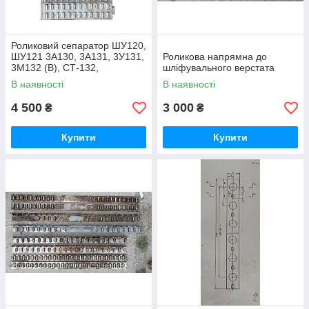
Роликовий сепаратор ШУ120,
ШУ121 3А130, 3А131, 3У131,
Роликова напрямна до
3М132 (В), СТ-132,
шліфувального верстата
3У142(МВ), 3У143МВ,
В наявності
В наявності
3У144(МВ), 3А151,
4 500
3 000
₴
₴
Купити
Купити