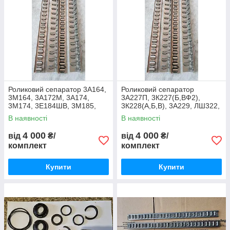
Роликовий сепаратор 3А164,
Роликовий сепаратор
3М164, 3А172М, 3А174,
3А227П, 3К227(Б,ВФ2),
3М174, 3Е184ШВ, 3М185,
3К228(А,Б,В), 3А229, ЛШ322,
3М193, 3М194
ЛШ402, 395М, 3Е410В1,
В наявності
В наявності
3М428
4 000
4 000
від
₴/
від
₴/
комплект
комплект
Купити
Купити