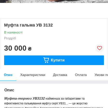
Муфта гальма УВ 3132
В наявності
Роздріб
30 000
₴
Купити
Опис
Характеристики
Доставка
Оплата
Умови п
Опис
Муфта-тормоз УВ3132
найменша за габаритами та
ефективністю гальмування муфту серії УВ31... — це жорстко