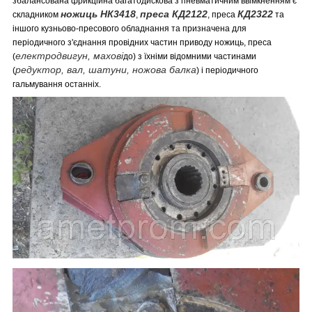
збалансована фрикційна багатодискова з пневматичним ввімкненням є
ножиць НК3418
преса КД2122
КД2322
складником
,
, преса
та
іншого кузньово-пресового обладнання та призначена для
періодичного з'єднання провідних частин приводу ножиць, преса
електродвигун, махові
(
до) з їхніми відомними частинами
редуктор, вал, шатуни, ножова балка
(
) і періодичного
гальмування останніх.