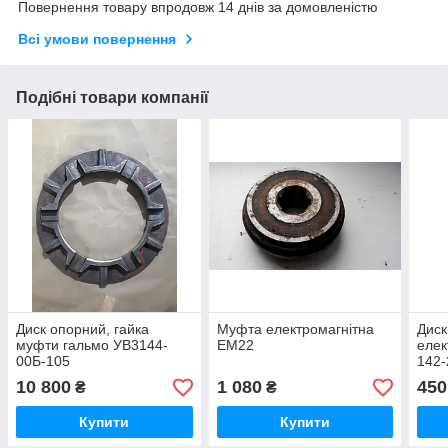
Повернення товару впродовж 14 днів за домовленістю
Всі умови повернення
Подібні товари компанії
Диск опорний, гайка
Муфта електромагнітна
Диск
муфти гальмо УВ3144-
ЕМ22
елек
00Б-105
142
10 800
1 080
450
₴
₴
Купити
Купити