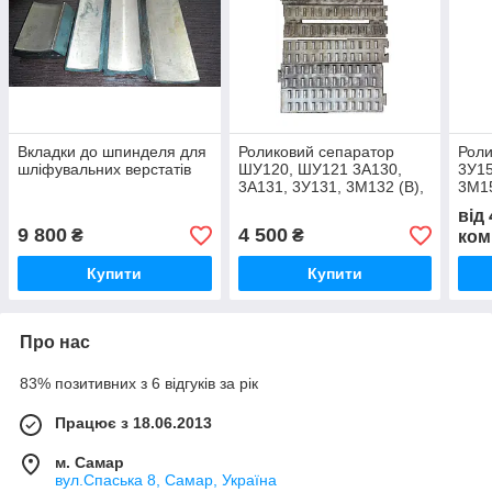
Вкладки до шпинделя для
Роликовий сепаратор
Роли
шліфувальних верстатів
ШУ120, ШУ121 3А130,
3У15
3А131, 3У131, 3М132 (В),
3М15
СТ-132, 3У142(МВ),
ЛШ15
від
3У143МВ, 3У144(МВ),
3М1
9 800
4 500
₴
₴
ком
3А151,
Купити
Купити
Про нас
83% позитивних з 6 відгуків за рік
Працює з 18.06.2013
м. Самар
вул.Спаська 8, Самар, Україна