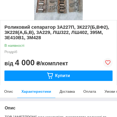
Роликовий сепаратор 3А227П, 3К227(Б,ВФ2),
3К228(А,Б,В), 3А229, ЛШ322, ЛШ402, 395М,
3Е410В1, 3М428
В наявності
Роздріб
4 000
від
₴/комплект
Купити
Опис
Характеристики
Доставка
Оплата
Умови 
Опис
ТОВ "АМЕТПРОМ" має можливість виготовляти роликові та