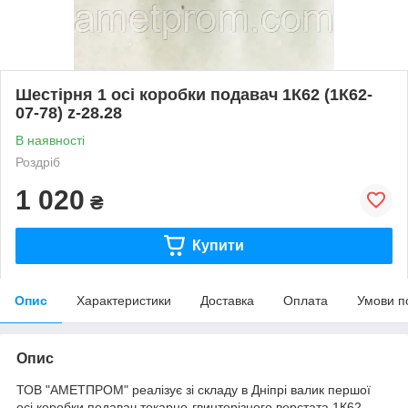
Шестірня 1 осі коробки подавач 1К62 (1К62-
07-78) z-28.28
В наявності
Роздріб
1 020
₴
Купити
Опис
Характеристики
Доставка
Оплата
Умови п
Опис
ТОВ "АМЕТПРОМ" реалізує зі складу в Дніпрі валик першої
осі коробки подавач токарно-гвинторізного верстата 1К62