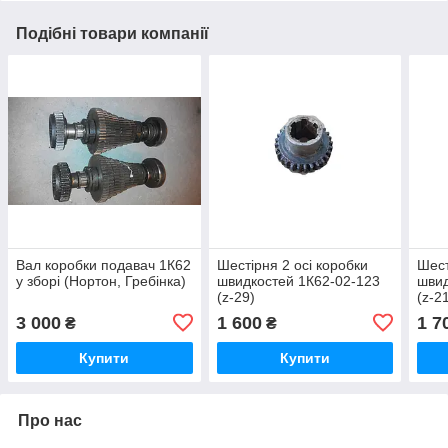
Подібні товари компанії
Вал коробки подавач 1К62
Шестірня 2 осі коробки
Шест
у зборі (Нортон, Гребінка)
швидкостей 1К62-02-123
швид
(z-29)
(z-2
3 000
1 600
1 7
₴
₴
Купити
Купити
Про нас