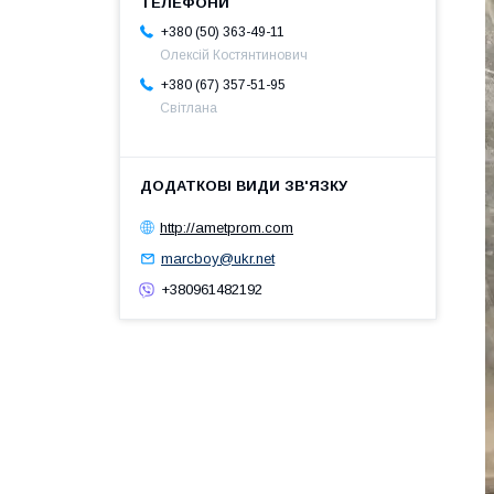
+380 (50) 363-49-11
Олексій Костянтинович
+380 (67) 357-51-95
Світлана
http://ametprom.com
marcboy@ukr.net
+380961482192