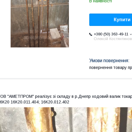
В наявності
Купити
+380 (50) 363-49-11
Олексій Костянтино
повернення товару п
ОВ "АМЕТПРОМ" реалізує зі складу в р.Днепр ходовий валик токар
6К20 16К20.011.404; 16К20.012.402