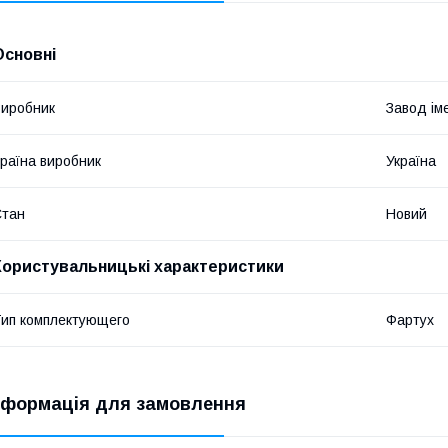
Основні
иробник
Завод ім
раїна виробник
Україна
Стан
Новий
Користувальницькі характеристики
ип комплектующего
Фартух
нформація для замовлення