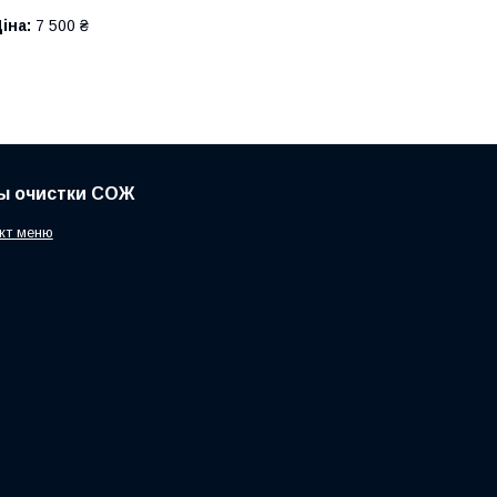
іна:
7 500 ₴
ы очистки СОЖ
кт меню