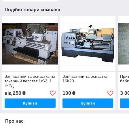
Подібні товари компанії
Запчастини та оснастка на
Запчастини та оснастка
Прит
токарний верстат 1к62, 1
16К20
бабк
к62Д
250
100
3 0
від
₴
₴
Купити
Купити
Про нас