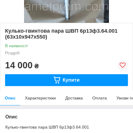
Кулько-гвинтова пара ШВП 6р13ф3.64.001
(63х10х947х550)
В наявності
Роздріб
14 000
₴
Купити
Опис
Характеристики
Доставка
Оплата
Умови п
Опис
Кулько-гвинтова пара ШВП 6р13ф3.64.001