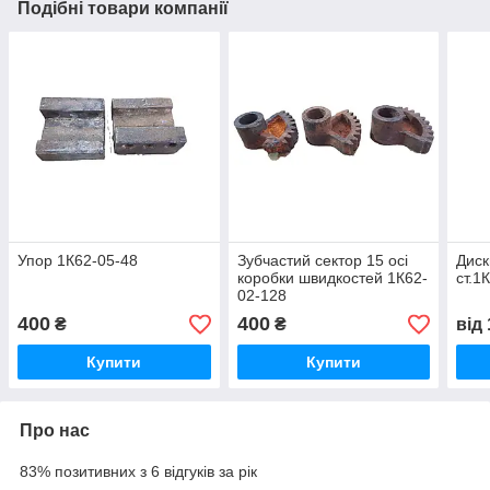
Подібні товари компанії
Упор 1К62-05-48
Зубчастий сектор 15 осі
Диск
коробки швидкостей 1К62-
ст.1
02-128
400
400
₴
₴
від
Купити
Купити
Про нас
83% позитивних з 6 відгуків за рік