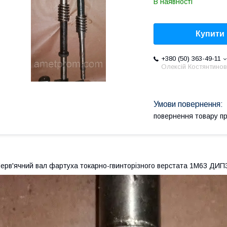
В наявності
Купити
+380 (50) 363-49-11
Олексій Костянтино
повернення товару п
ерв'ячний вал фартуха токарно-гвинторізного верстата 1М63 ДИП3