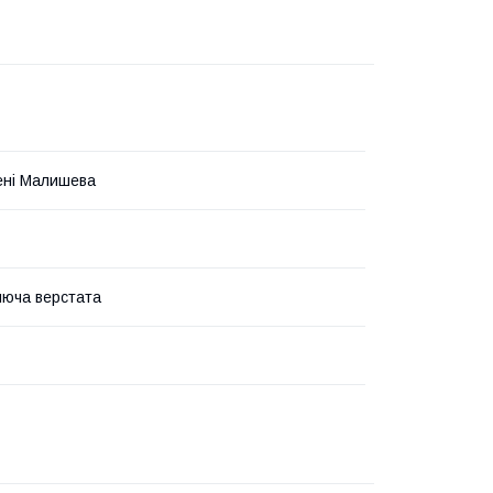
ені Малишева
юча верстата