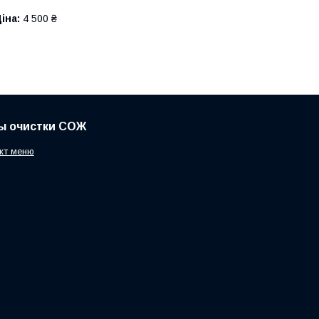
іна:
4 500 ₴
ы очистки СОЖ
кт меню