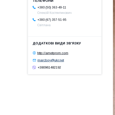
+380 (50) 363-49-11
Олексій Костянтинович
+380 (67) 357-51-95
Світлана
http://ametprom.com
marcboy@ukr.net
+380961482192