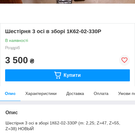
Шестірня 3 осі в зборі 1К62-02-330Р
В наявності
Роздріб
3 500
₴
Купити
Опис
Характеристики
Доставка
Оплата
Умови п
Опис
Шестірня 3 осі в зборі 1К62-02-330Р (m: 2,25; Z=47, Z=55,
Z=38) НОВЫЙ