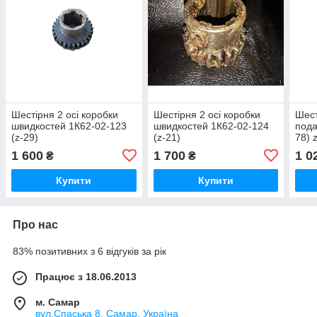
Шестірня 2 осі коробки
Шестірня 2 осі коробки
Шест
швидкостей 1К62-02-123
швидкостей 1К62-02-124
пода
(z-29)
(z-21)
78) 
1 600
1 700
1 0
₴
₴
Купити
Купити
Про нас
83% позитивних з 6 відгуків за рік
Працює з 18.06.2013
м. Самар
вул.Спаська 8, Самар, Україна