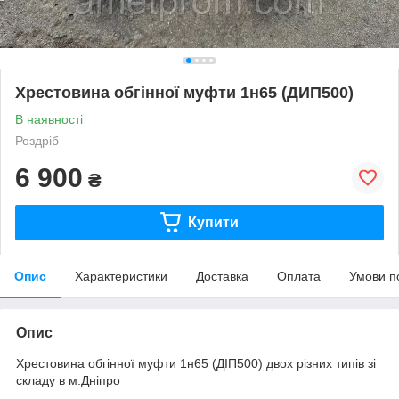
Хрестовина обгінної муфти 1н65 (ДИП500)
В наявності
Роздріб
6 900
₴
Купити
Опис
Характеристики
Доставка
Оплата
Умови п
Опис
Хрестовина обгінної муфти 1н65 (ДІП500) двох різних типів зі
складу в м.Дніпро