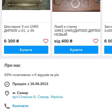
Шестерня 3 осі 1Н65
Лимб к станку
Запч
ДИП500 z-21, z-35
1М63,1Н65(ДИП300,ДИП500)
1н65
НОВЫЙ
6 300
400
6 0
₴
від
₴
Купити
Купити
Про нас
83% позитивних з 6 відгуків за рік
Працює з 18.06.2013
м. Самар
вул.Спаська 8, Самар, Україна
Контакти