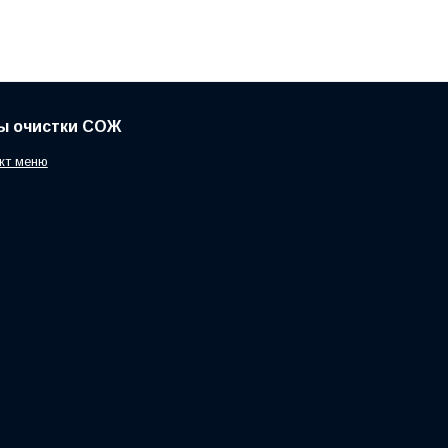
ы очистки СОЖ
кт меню