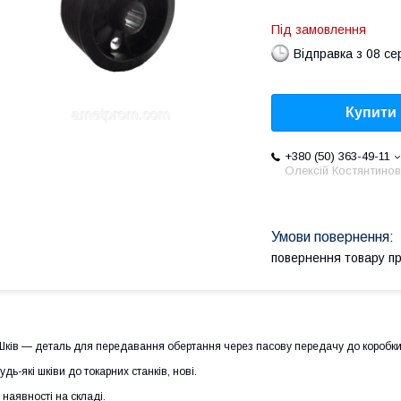
Під замовлення
Відправка з 08 се
Купити
+380 (50) 363-49-11
Олексій Костянтино
повернення товару п
ків — деталь для передавання обертання через пасову передачу до коробки
удь-які шківи до токарних станків, нові.
 наявності на складі.