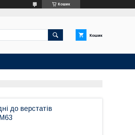
Кошик
Кошик
ні до верстатів
1М63