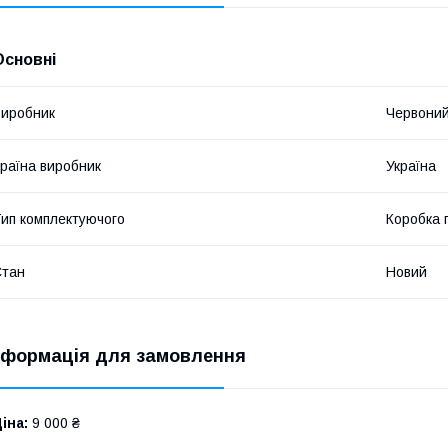
Основні
иробник
Червоний
раїна виробник
Україна
ип комплектуючого
Коробка 
Стан
Новий
нформація для замовлення
іна:
9 000 ₴