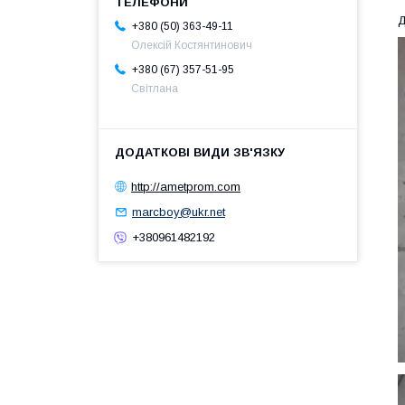
Д
+380 (50) 363-49-11
Олексій Костянтинович
+380 (67) 357-51-95
Світлана
http://ametprom.com
marcboy@ukr.net
+380961482192