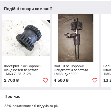
Подібні товари компанії
Шестірня 7 осі коробки
Вал 10 осі коробки
Вал 
швидкостей верстата
швидкостей верстата
швид
1М63 Z-28. Z-28.
1М63, дип300
1М6
2 700
4 500
13 
₴
₴
Про нас
83% позитивних з 6 відгуків за рік