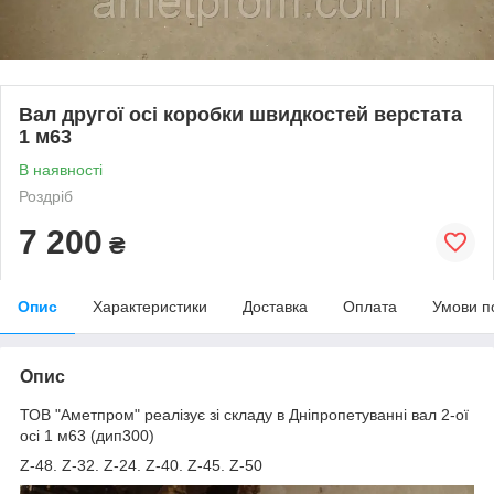
Вал другої осі коробки швидкостей верстата
1 м63
В наявності
Роздріб
7 200
₴
Опис
Характеристики
Доставка
Оплата
Умови п
Опис
ТОВ "Аметпром" реалізує зі складу в Дніпропетуванні вал 2-ої
осі 1 м63 (дип300)
Z-48. Z-32. Z-24. Z-40. Z-45. Z-50