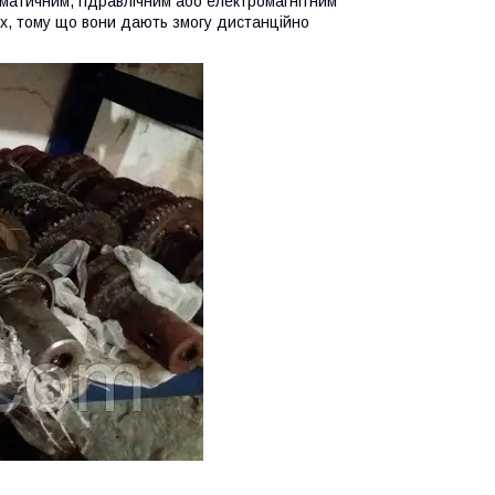
матичним, гідравлічним або електромагнітним
х, тому що вони дають змогу дистанційно