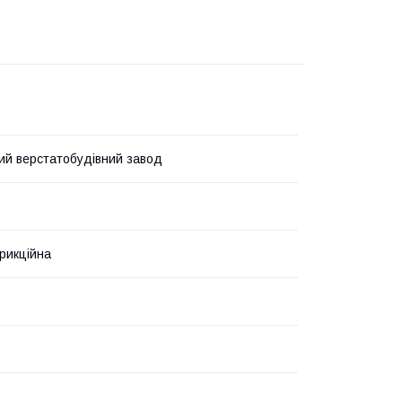
ий верстатобудівний завод
рикційна