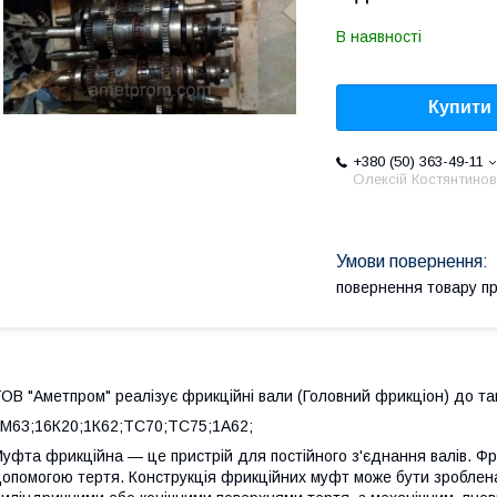
В наявності
Купити
+380 (50) 363-49-11
Олексій Костянтино
повернення товару п
ОВ "Аметпром" реалізує фрикційні вали (Головний фрикціон) до так
М63;16К20;1К62;ТС70;ТС75;1А62;
уфта фрикційна — це пристрій для постійного з'єднання валів. Ф
опомогою тертя. Конструкція фрикційних муфт може бути зроблена