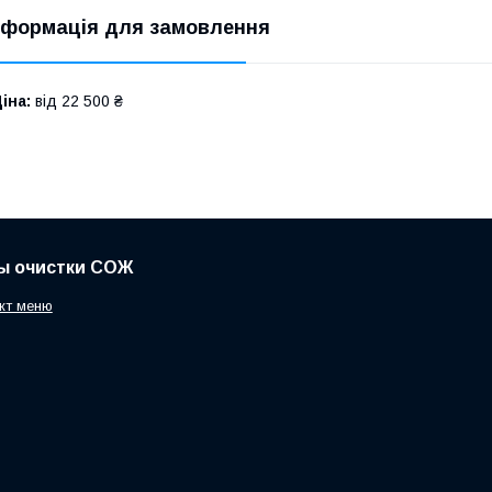
нформація для замовлення
іна:
від 22 500 ₴
ы очистки СОЖ
кт меню