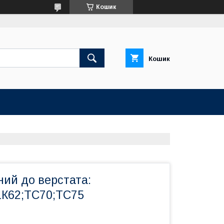
Кошик
Кошик
ний до верстата:
1К62;ТС70;ТС75