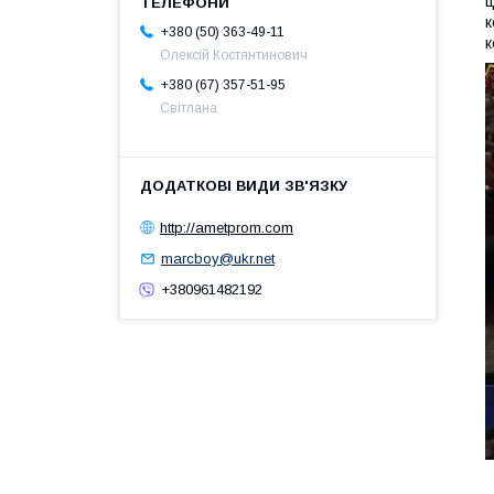
ц
к
+380 (50) 363-49-11
к
Олексій Костянтинович
+380 (67) 357-51-95
Світлана
http://ametprom.com
marcboy@ukr.net
+380961482192