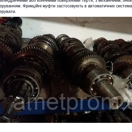
иліндричними або конічними поверхнями тертя, з механічним, пнев
еруванням. Фрикційні муфти застосовують в автоматичних система
ерувати.