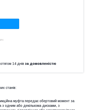
вич
ротягом 14 днів
за домовленістю
их станів:
рикційна муфта передає обертовий момент за
 з одним або декількома дисками, з