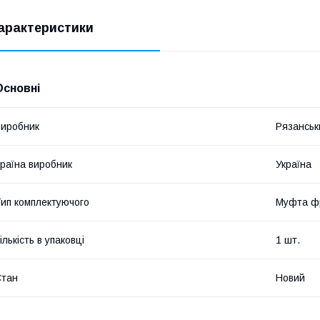
арактеристики
Основні
иробник
Рязанськ
раїна виробник
Україна
ип комплектуючого
Муфта ф
ількість в упаковці
1 шт.
Стан
Новий