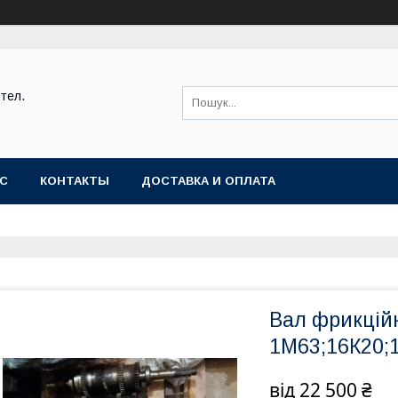
тел.
АС
КОНТАКТЫ
ДОСТАВКА И ОПЛАТА
Вал фрикцій
1М63;16К20;
від
22 500 ₴