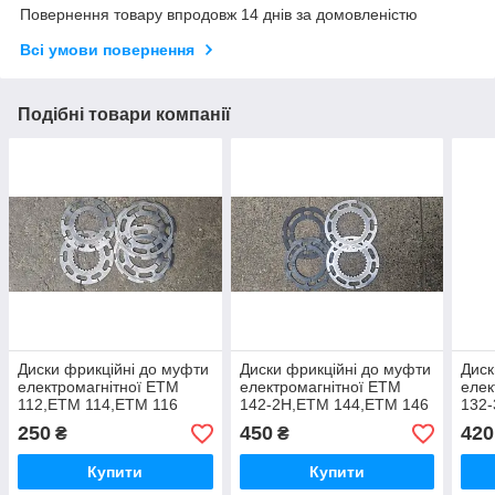
Повернення товару впродовж 14 днів за домовленістю
Всі умови повернення
Подібні товари компанії
Диски фрикційні до муфти
Диски фрикційні до муфти
Диск
електромагнітної ЕТМ
електромагнітної ЕТМ
елек
112,ЕТМ 114,ЕТМ 116
142-2Н,ЕТМ 144,ЕТМ 146
132
250
450
420
₴
₴
Купити
Купити