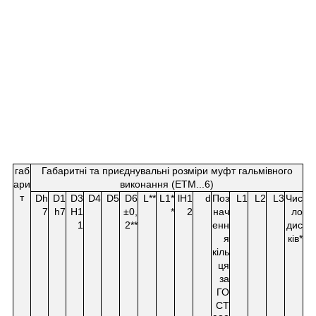
габ
Габаритні та приєднувальні розміри муфт гальмівного
ари
виконання (ЕТМ...6)
т
Dh
D
1
D
3
D
4
D
5
D
6
L**
L
1
*
lH1
d
Поз
L
1
L
2
L
3
Чис
7
h7
H1
±0,
*
2
нач
ло
1
2**
енн
дис
я
ків*
кіль
ця
за
ГО
СТ