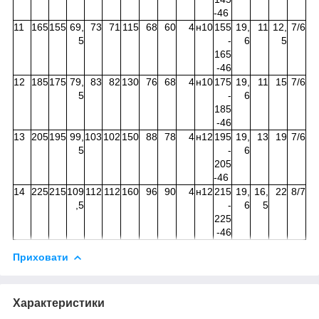
-46
11
165
155
69,
73
71
115
68
60
4
н10
155
19,
11
12,
7/6
5
-
6
5
165
-46
12
185
175
79,
83
82
130
76
68
4
н10
175
19,
11
15
7/6
5
-
6
185
-46
13
205
195
99,
103
102
150
88
78
4
н12
195
19,
13
19
7/6
5
-
6
205
-46
14
225
215
109
112
112
160
96
90
4
н12
215
19,
16,
22
8/7
,5
-
6
5
225
-46
Приховати
Характеристики