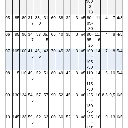
983
3-
73
05
85
80
31,
33,
31
60
38
32
3
н5
80-
11
4
7
4/3
7
8
85-
30
06
95
90
34,
37
35,
65
40
35
3
н4
90-
11,
4
8
4/3
7
5
95-
6
25
07
105
100
41,
46,
43
70
45
38
3
н5
100
14
7
8
5/4
5
5
-
105
-30
08
115
110
49,
52
51
80
49
42
3
н5
110
14
6
10
5/4
5
-
115
-30
09
130
124
54,
57
57
90
52
45
3
н6
125
16
8,5
9,5
6/5
5
-
130
-36
10
145
138
59,
62
62
100
60
52
3
н8
135
16
9
13
6/5
5
-
145