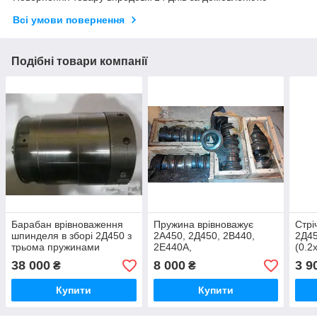
Всі умови повернення
Подібні товари компанії
Барабан врівноваження
Пружина врівноважує
Стрі
шпинделя в зборі 2Д450 з
2А450, 2Д450, 2В440,
2Д45
трьома пружинами
2Е440А,
(0.2
38 000
8 000
3 9
₴
₴
Купити
Купити