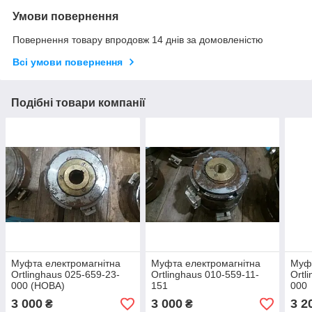
Умови повернення
Повернення товару впродовж 14 днів за домовленістю
Всі умови повернення
Подібні товари компанії
Муфта електромагнітна
Муфта електромагнітна
Муфт
Ortlinghaus 025-659-23-
Ortlinghaus 010-559-11-
Ortl
000 (НОВА)
151
000
3 000
3 000
3 2
₴
₴