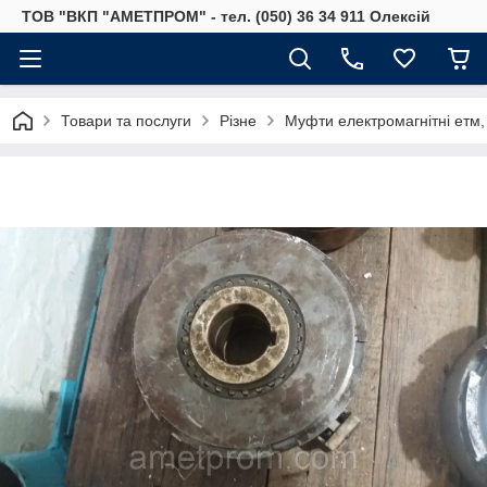
ТОВ "ВКП "АМЕТПРОМ" - тел. (050) 36 34 911 Олексій
Товари та послуги
Різне
Муфти електромагнітні етм,