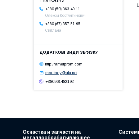
Ц
+380 (50) 363-49-11
Олексій Костянтинович
+380 (67) 357-51-95
Світлана
http://ametprom.com
marcboy@ukr.net
+380961482192
Оснастка и запчасти на
Систем
металлообрабатывающее