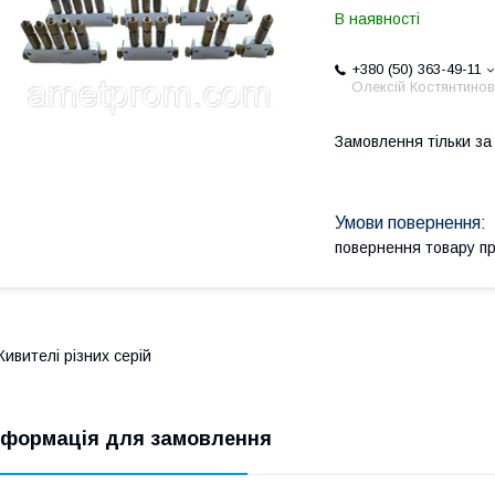
В наявності
+380 (50) 363-49-11
Олексій Костянтино
Замовлення тільки з
повернення товару п
ивителі різних серій
нформація для замовлення