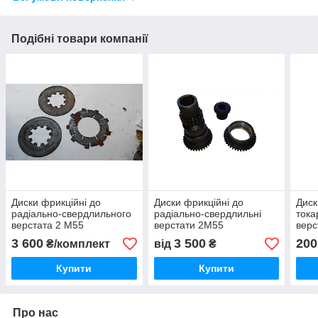
Подібні товари компанії
Диски фрикційні до
Диски фрикційні до
Диск
радіально-свердлильного
радіально-свердлильні
тока
верстата 2 М55
верстати 2М55
верс
3 600
3 500
200
₴/комплект
від
₴
Купити
Купити
Про нас