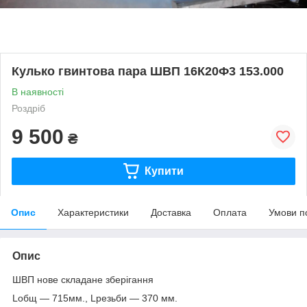
Кулько гвинтова пара ШВП 16К20Ф3 153.000
В наявності
Роздріб
9 500
₴
Купити
Опис
Характеристики
Доставка
Оплата
Умови п
Опис
ШВП нове складане зберігання
Lобщ ― 715мм.,
Lрезьби — 370 мм.