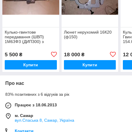
Кулько-гвинтове
Люнет нерухомий 16К20
Куль
передавання (ШВП)
(ф150)
Гви
1М63Ф3 (ДИП300) з
154.
корпусом
5 500
18 000
12 
₴
₴
Купити
Купити
Про нас
83% позитивних з 6 відгуків за рік
Працює з 18.06.2013
м. Самар
вул.Спаська 8, Самар, Україна
Контакти