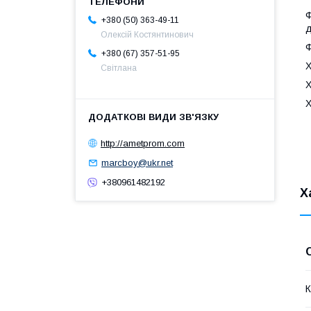
Ф
+380 (50) 363-49-11
д
Олексій Костянтинович
Ф
+380 (67) 357-51-95
Х
Світлана
Х
Х
http://ametprom.com
marcboy@ukr.net
+380961482192
Х
К