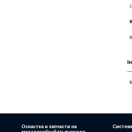
В
І
Ц
Оснастка и запчасти на
Систем
металлообрабатывающее