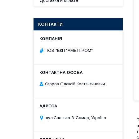
Доставка и оплата
КОНТАКТИ
ТОВ "ВКП "АМЕТПРОМ"
Єгоров Олексій Костянтинович
вул.Спаська 8, Самар, Україна
Т
о
т
с