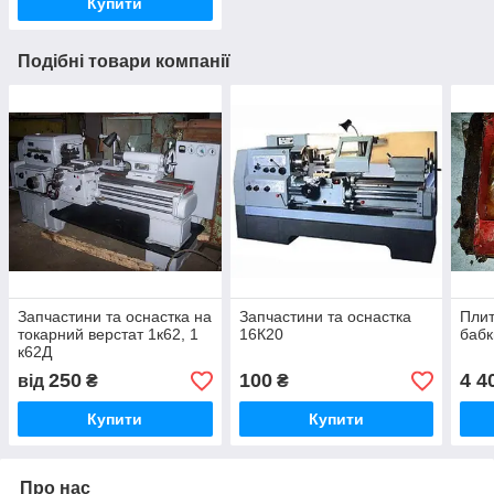
Купити
Подібні товари компанії
Запчастини та оснастка на
Запчастини та оснастка
Плит
токарний верстат 1к62, 1
16К20
бабк
к62Д
250
100
4 4
від
₴
₴
Купити
Купити
Про нас